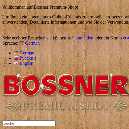
Willkommen auf Bossner Premium-Shop!
Um Ihnen ein angenehmes Online-Erlebnis zu ermöglichen, setzen wir
einverstanden. Detaillierte Informationen und wie Sie der Verwendun
Sehr geehrter Besucher, sie können sich
anmelden
oder ein Konto
ers
Sprache:
German
German
Русский
English