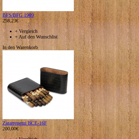
BFS/BFG 1909
258,23€
+
Vergleich
+
Auf den Wunschlist
In den Warenkorb
Zigarrenetui BCE-16F
200,00€