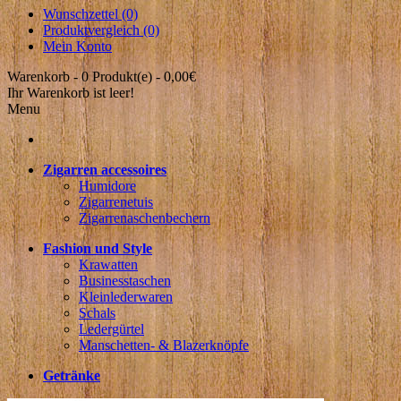
Wunschzettel (0)
Produktvergleich (0)
Mein Konto
Warenkorb -
0 Produkt(e) - 0,00€
Ihr Warenkorb ist leer!
Menu
Zigarren accessoires
Humidore
Zigarrenetuis
Zigarrenaschenbechern
Fashion und Style
Krawatten
Businesstaschen
Kleinlederwaren
Schals
Ledergürtel
Manschetten- & Blazerknöpfe
Getränke