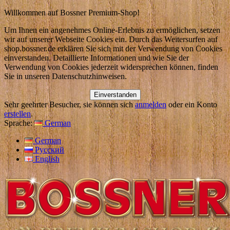
Willkommen auf Bossner Premium-Shop!
Um Ihnen ein angenehmes Online-Erlebnis zu ermöglichen, setzen
wir auf unserer Webseite Cookies ein. Durch das Weitersurfen auf
shop.bossner.de erklären Sie sich mit der Verwendung von Cookies
einverstanden. Detaillierte Informationen und wie Sie der
Verwendung von Cookies jederzeit widersprechen können, finden
Sie in unseren Datenschutzhinweisen.
Einverstanden
Sehr geehrter Besucher, sie können sich
anmelden
oder ein Konto
erstellen
.
Sprache:
German
German
Русский
English