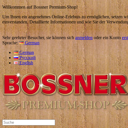
Willkommen auf Bossner Premium-Shop!
Um Ihnen ein angenehmes Online-Erlebnis zu ermöglichen, setzen wir
einverstanden. Detaillierte Informationen und wie Sie der Verwendun
Sehr geehrter Besucher, sie können sich
anmelden
oder ein Konto
ers
Sprache:
German
German
Русский
English