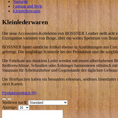
Startseite
Fashion and Style
Kleinlederwaren
Kleinlederwaren
Die neue Accessoires-Kollektion von BOSSNER Leather stellt acht exk
Erzeugnisse variieren von Beige, über ein weites Spektrum von Braun
BOSSNER bietet sämtliche Artikel ebenso in Ausführungen aus Croco
gefertigt. Die sorgfältige Kontrolle bei der Produktion und die sorgfä
Die Fabrikate aus dunklem Leder werden mit einem silberfarbenen BO
Reißverschlüsse, Schnallen oder Anhänger harmonieren stilistisch mi
Stauraum für Arbeitszübehor und Gegenstande des täglichen Gebrauc
Die Brieftaschen haben ein besonders erlesenes, seidenes Innenfutter 
zwei Karten.
Produktvergleich (0)
Sortieren nach:
Anzeige: