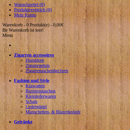
Wunschzettel (0)
Produktvergleich (0)
Mein Konto
Warenkorb -
0 Produkt(e) - 0,00€
Ihr Warenkorb ist leer!
Menu
Zigarren accessoires
Humidore
Zigarrenetuis
Zigarrenaschenbechern
Fashion und Style
Krawatten
Businesstaschen
Kleinlederwaren
Schals
Ledergürtel
Manschetten- & Blazerknöpfe
Getränke