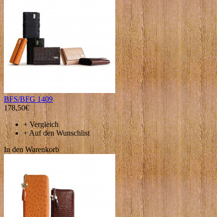
BFS/BFG 1409
178,50€
+
Vergleich
+
Auf den Wunschlist
In den Warenkorb