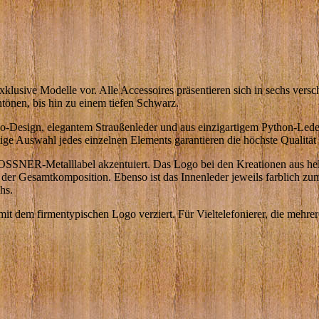
lusive Modelle vor. Alle Accessoires präsentieren sich in sechs versc
tönen, bis hin zu einem tiefen Schwarz.
-Design, elegantem Straußenleder und aus einzigartigem Python-Leder
ltige Auswahl jedes einzelnen Elements garantieren die höchste Qualität 
SSNER-Metalllabel akzentuiert. Das Logo bei den Kreationen aus hell
t der Gesamtkomposition. Ebenso ist das Innenleder jeweils farblich z
hs.
mit dem firmentypischen Logo verziert. Für Vieltelefonierer, die mehrer