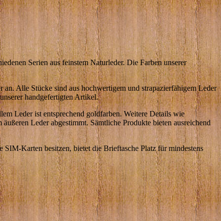
hiedenen Serien aus feinstem Naturleder. Die Farben unserer
 an. Alle Stücke sind aus hochwertigem und strapazierfähigem Leder
unserer handgefertigten Artikel.
em Leder ist entsprechend goldfarben. Weitere Details wie
um äußeren Leder abgestimmt. Sämtliche Produkte bieten ausreichend
e SIM-Karten besitzen, bietet die Brieftasche Platz für mindestens