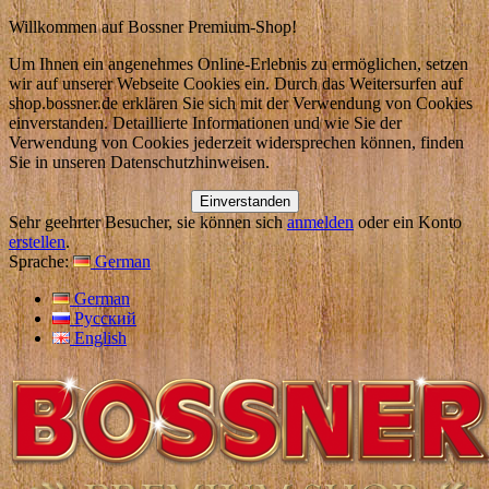
Willkommen auf Bossner Premium-Shop!
Um Ihnen ein angenehmes Online-Erlebnis zu ermöglichen, setzen
wir auf unserer Webseite Cookies ein. Durch das Weitersurfen auf
shop.bossner.de erklären Sie sich mit der Verwendung von Cookies
einverstanden. Detaillierte Informationen und wie Sie der
Verwendung von Cookies jederzeit widersprechen können, finden
Sie in unseren Datenschutzhinweisen.
Einverstanden
Sehr geehrter Besucher, sie können sich
anmelden
oder ein Konto
erstellen
.
Sprache:
German
German
Русский
English