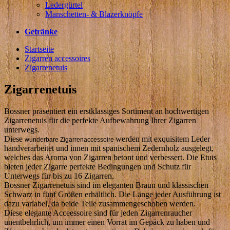
Ledergürtel
Manschetten- & Blazerknöpfe
Getränke
Startseite
Zigarren accessoires
Zigarrenetuis
Zigarrenetuis
Bossner präsentiert ein erstklassiges Sortiment an hochwertigen
Zigarrenetuis für die perfekte Aufbewahrung Ihrer Zigarren
unterwegs.
Diese
werden mit exquisitem Leder
wunderbare Zigarrenaccessoire
handverarbeitet und innen mit spanischem Zedernholz ausgelegt,
welches das Aroma von Zigarren betont und verbessert. Die Etuis
bieten jeder Zigarre perfekte Bedingungen und Schutz für
Unterwegs für bis zu 16 Zigarren.
Bossner Zigarrenetuis sind im eleganten Braun und klassischen
Schwarz in fünf Größen erhältlich. Die Länge jeder Ausführung ist
dazu variabel, da beide Teile zusammengeschoben werden.
Diese elegante Acceessoire sind für jeden Zigarrenraucher
unentbehrlich, um immer einen Vorrat im Gepäck zu haben und