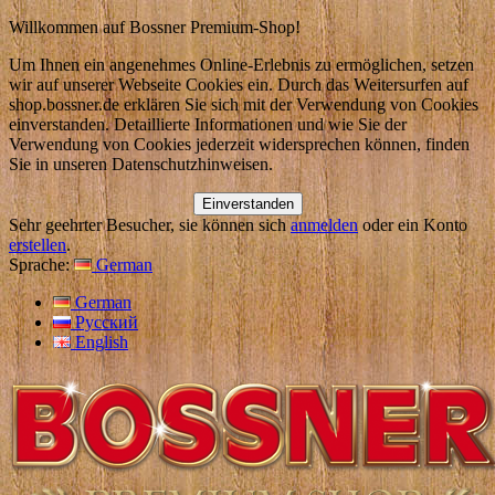
Willkommen auf Bossner Premium-Shop!
Um Ihnen ein angenehmes Online-Erlebnis zu ermöglichen, setzen
wir auf unserer Webseite Cookies ein. Durch das Weitersurfen auf
shop.bossner.de erklären Sie sich mit der Verwendung von Cookies
einverstanden. Detaillierte Informationen und wie Sie der
Verwendung von Cookies jederzeit widersprechen können, finden
Sie in unseren Datenschutzhinweisen.
Einverstanden
Sehr geehrter Besucher, sie können sich
anmelden
oder ein Konto
erstellen
.
Sprache:
German
German
Русский
English