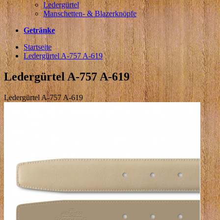
Ledergürtel
Manschetten- & Blazerknöpfe
Getränke
Startseite
Ledergürtel A-757 A-619
Ledergürtel A-757 A-619
Ledergürtel A-757 A-619