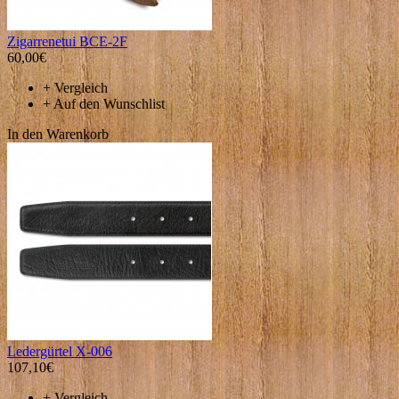
Zigarrenetui BCE-2F
60,00€
+
Vergleich
+
Auf den Wunschlist
In den Warenkorb
Ledergürtel X-006
107,10€
+
Vergleich